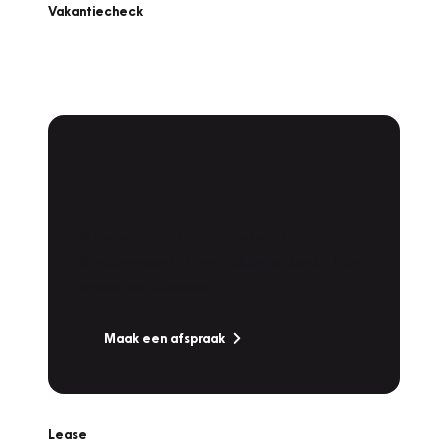
Vakantiecheck
Plan een
Werkplaatsafspraak
Is uw auto toe aan Onderhoud,
Bandenwissel of een Vakantiecheck? Plan
online een afspraak!
Maak een afspraak
Lease