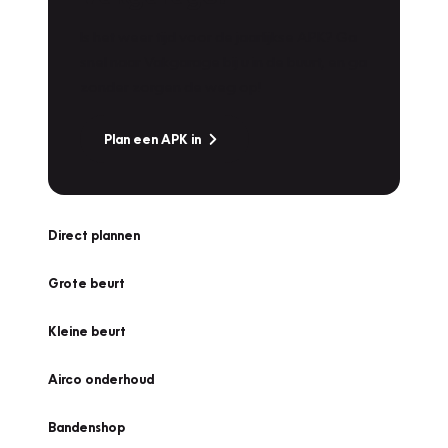
Is het weer tijd voor de jaarlijkse APK? Ga
snel naar Vakgarage bij u in de buurt, en ga
zonder zorgen de weg op!
Plan een APK in
Direct plannen
Grote beurt
Kleine beurt
Airco onderhoud
Bandenshop