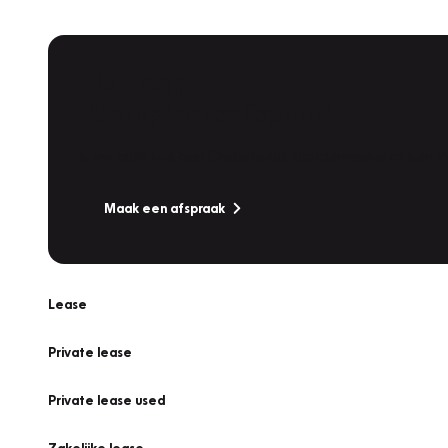
Plan een
Werkplaatsafspraak
Is uw auto toe aan Onderhoud, Bandenwissel of een Va
Maak een afspraak
Lease
Private lease
Private lease used