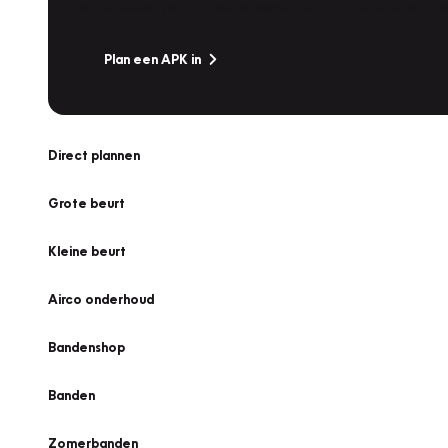
Is het weer tijd voor de jaarlijkse APK? Ga snel naar V
Plan een APK in
Direct plannen
Grote beurt
Kleine beurt
Airco onderhoud
Bandenshop
Banden
Zomerbanden