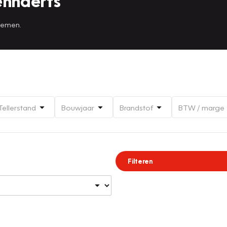
ennaerts
 nemen.
Tellerstand
Bouwjaar
Brandstof
BTW / marge
Filteren