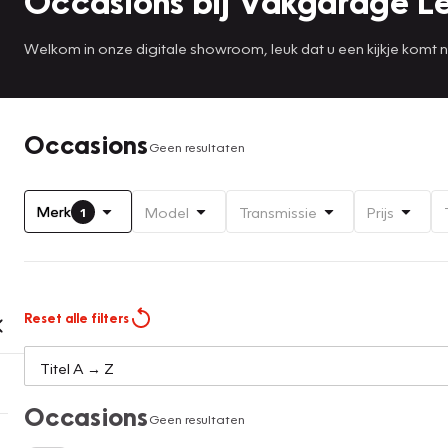
Occasions bij Vakgarage L
Welkom in onze digitale showroom, leuk dat u een kijkje komt
Occasions
Geen resultaten
Merk
Model
Transmissie
Prijs
1
Reset alle filters
Occasions
Geen resultaten