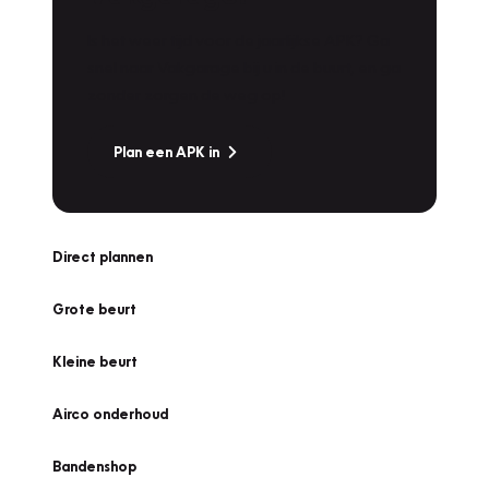
Is het weer tijd voor de jaarlijkse APK? Ga
snel naar Vakgarage bij u in de buurt, en ga
zonder zorgen de weg op!
Plan een APK in
Direct plannen
Grote beurt
Kleine beurt
Airco onderhoud
Bandenshop