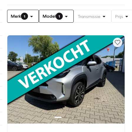
Merk
Model
Transmissie
Prijs
1
1