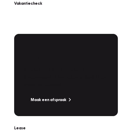
Vakantiecheck
Plan een
Werkplaatsafspraak
Is uw auto toe aan Onderhoud,
Bandenwissel of een Vakantiecheck? Plan
online een afspraak!
Maak een afspraak
Lease