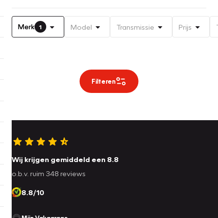
Merk
Model
Transmissie
Prijs
1
Filteren
Wij krijgen gemiddeld een 8.8
o.b.v. ruim 348 reviews
8.8/10