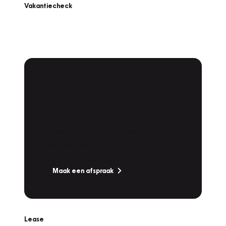
Vakantiecheck
Plan een
Werkplaatsafspraak
Is uw auto toe aan Onderhoud,
Bandenwissel of een Vakantiecheck? Plan
online een afspraak!
Maak een afspraak
Lease