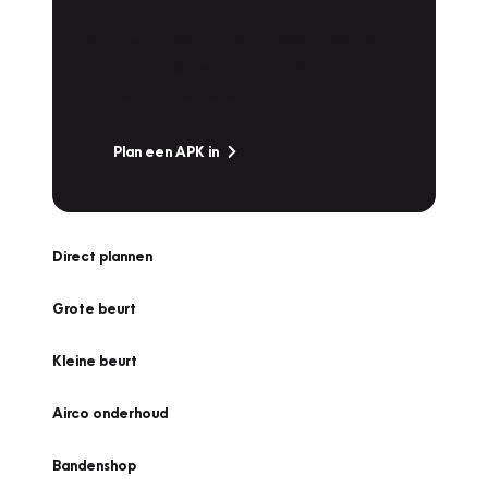
Is het weer tijd voor de jaarlijkse APK? Ga
snel naar Vakgarage bij u in de buurt, en ga
zonder zorgen de weg op!
Plan een APK in
Direct plannen
Grote beurt
Kleine beurt
Airco onderhoud
Bandenshop