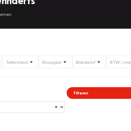
ennaerts
 nemen.
Tellerstand
Bouwjaar
Brandstof
BTW / ma
Filteren