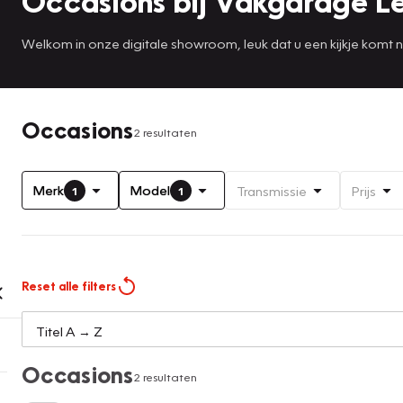
Occasions bij Vakgarage L
Welkom in onze digitale showroom, leuk dat u een kijkje komt
Occasions
2 resultaten
Merk
Model
Transmissie
Prijs
1
1
Reset alle filters
Occasions
2 resultaten