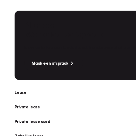
Plan een
Werkplaatsafspraak
Is uw auto toe aan Onderhoud, Bandenwissel of een Va
Maak een afspraak
Lease
Private lease
Private lease used