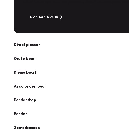
Is het weer tijd voor de jaarlijkse APK? Ga snel naar V
Plan een APK in
Direct plannen
Grote beurt
Kleine beurt
Airco onderhoud
Bandenshop
Banden
Zomerbanden