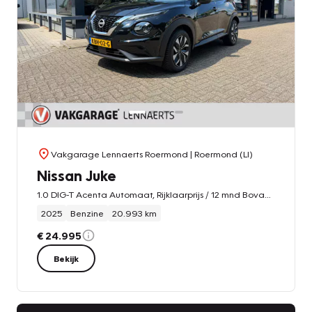
Vakgarage Lennaerts Roermond
| Roermond (LI)
Nissan Juke
1.0 DIG-T Acenta Automaat, Rijklaarprijs / 12 mnd Bovag garantie
2025
Benzine
20.993 km
€ 24.995
Bekijk