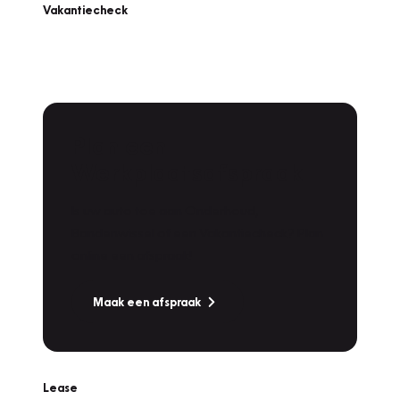
Vakantiecheck
Plan een
Werkplaatsafspraak
Is uw auto toe aan Onderhoud,
Bandenwissel of een Vakantiecheck? Plan
online een afspraak!
Maak een afspraak
Lease