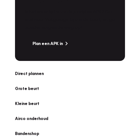
Is het weer tijd voor de jaarlijkse APK? Ga
snel naar Vakgarage bij u in de buurt, en ga
zonder zorgen de weg op!
Plan een APK in
Direct plannen
Grote beurt
Kleine beurt
Airco onderhoud
Bandenshop