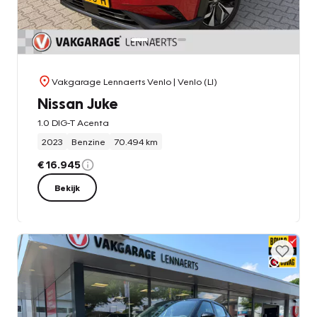
Vakgarage Lennaerts Venlo
| Venlo (LI)
Nissan Juke
1.0 DIG-T Acenta
2023
Benzine
70.494 km
€ 16.945
Bekijk