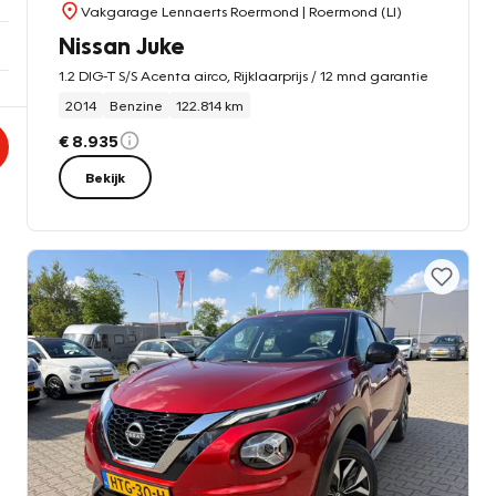
Vakgarage Lennaerts Roermond
| Roermond (LI)
Nissan Juke
1.2 DIG-T S/S Acenta airco, Rijklaarprijs / 12 mnd garantie
2014
Benzine
122.814 km
€ 8.935
Bekijk