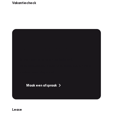
Vakantiecheck
Plan een
Werkplaatsafspraak
Is uw auto toe aan Onderhoud,
Bandenwissel of een Vakantiecheck? Plan
online een afspraak!
Maak een afspraak
Lease