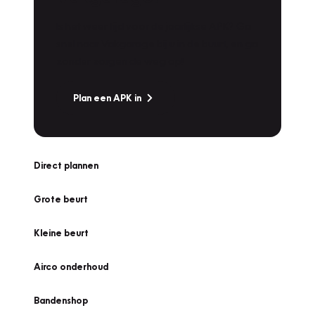
Is het weer tijd voor de jaarlijkse APK? Ga
snel naar Vakgarage bij u in de buurt, en ga
zonder zorgen de weg op!
Plan een APK in
Direct plannen
Grote beurt
Kleine beurt
Airco onderhoud
Bandenshop