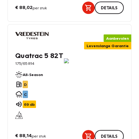
€ 88,02
per stuk
DETAILS
Aanbevolen
Levenslange Garantie
Quatrac 5 82T
175/65 R14
All-Season
D
C
69
db
€ 88,14
per stuk
DETAILS