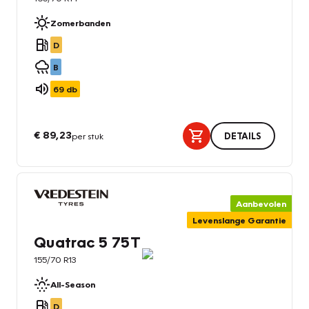
Zomerbanden
D
B
69
db
€ 89,23
per stuk
DETAILS
Aanbevolen
Levenslange Garantie
Quatrac 5 75T
155/70 R13
All-Season
D