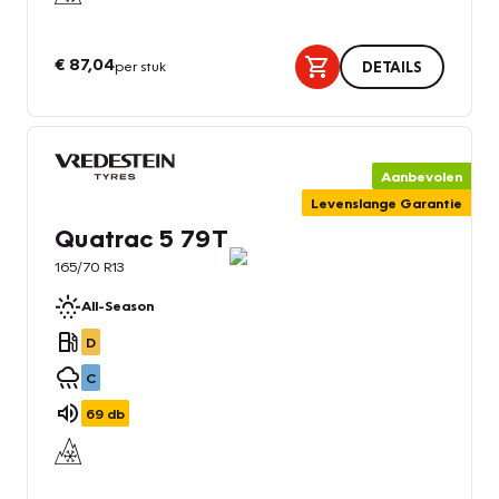
€ 87,04
per stuk
DETAILS
Aanbevolen
Levenslange Garantie
Quatrac 5 79T
165/70 R13
All-Season
D
C
69
db