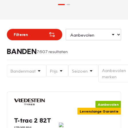
Filteren
BANDEN
7.607 resultaten
Aanbevolen
Bandenmaat
Prijs
Seizoen
merken
Aanbevolen
Levenslange Garantie
T-trac 2 82T
175/65 R14