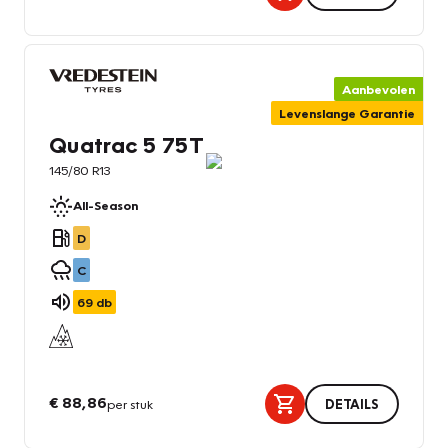
Aanbevolen
Levenslange Garantie
Quatrac 5 75T
145/80 R13
All-Season
D
C
69
db
€ 88,86
per stuk
DETAILS