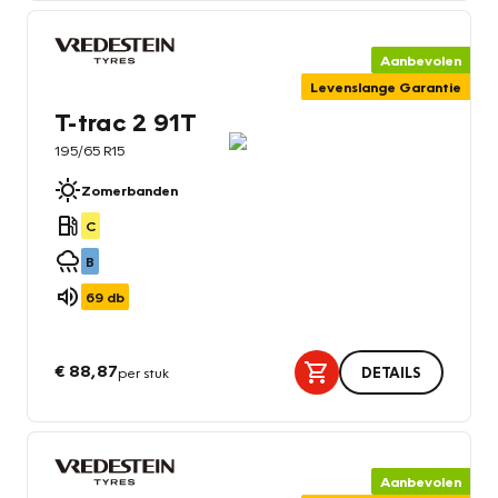
Aanbevolen
Levenslange Garantie
T-trac 2 91T
195/65 R15
Zomerbanden
C
B
69
db
€ 88,87
per stuk
DETAILS
Aanbevolen