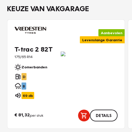
KEUZE VAN VAKGARAGE
Aanbevolen
Levenslange Garantie
T-trac 2 82T
175/65 R14
Zomerbanden
D
B
69
db
€ 81,32
per stuk
DETAILS