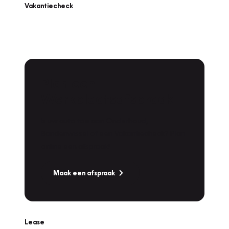
Vakantiecheck
Plan een
Werkplaatsafspraak
Is uw auto toe aan Onderhoud,
Bandenwissel of een Vakantiecheck? Plan
online een afspraak!
Maak een afspraak
Lease