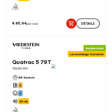
€ 85,94
per stuk
DETAILS
Aanbevolen
Levenslange Garantie
Quatrac 5 79T
155/80 R13
All-Season
D
C
69
db