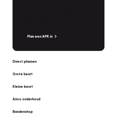
Is het weer tijd voor de jaarlijkse APK? Ga
snel naar Vakgarage bij u in de buurt, en ga
zonder zorgen de weg op!
Plan een APK in
Direct plannen
Grote beurt
Kleine beurt
Airco onderhoud
Bandenshop