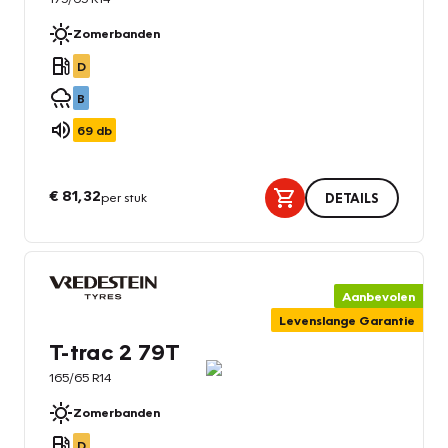
Zomerbanden
D
B
69
db
€ 81,32
per stuk
DETAILS
Aanbevolen
Levenslange Garantie
T-trac 2 79T
165/65 R14
Zomerbanden
D