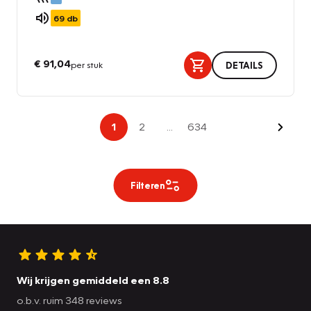
69
db
€ 91,04
per stuk
DETAILS
Volge
1
2
...
634
Filteren
Wij krijgen gemiddeld een 8.8
o.b.v. ruim 348 reviews