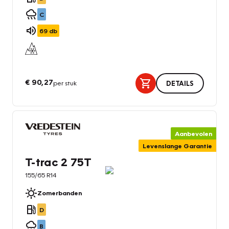
C
69
db
€ 90,27
per stuk
DETAILS
Aanbevolen
Levenslange Garantie
T-trac 2 75T
155/65 R14
Zomerbanden
D
B