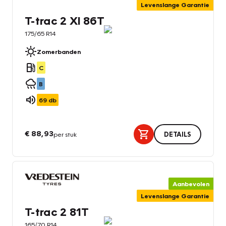
Levenslange Garantie
T-trac 2 Xl 86T
175/65 R14
Zomerbanden
C
B
69
db
€ 88,93
per stuk
DETAILS
Aanbevolen
Levenslange Garantie
T-trac 2 81T
165/70 R14