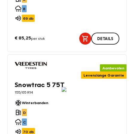
B
69
db
€ 85,25
per stuk
DETAILS
Aanbevolen
Levenslange Garantie
Snowtrac 5 75T
155/65 R14
Winterbanden
D
C
70
db