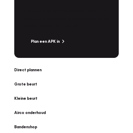
Is het weer tijd voor de jaarlijkse APK? Ga
snel naar Vakgarage bij u in de buurt, en ga
zonder zorgen de weg op!
Plan een APK in
Direct plannen
Grote beurt
Kleine beurt
Airco onderhoud
Bandenshop