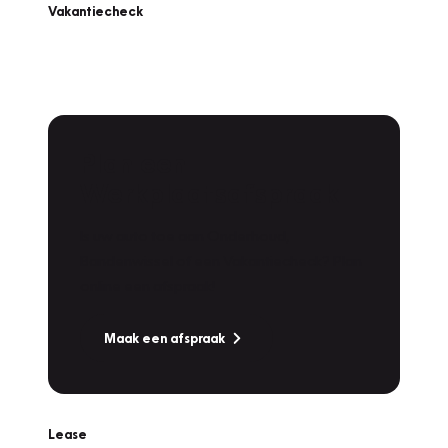
Vakantiecheck
Plan een
Werkplaatsafspraak
Is uw auto toe aan Onderhoud,
Bandenwissel of een Vakantiecheck? Plan
online een afspraak!
Maak een afspraak
Lease