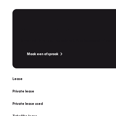
Plan een
Werkplaatsafspraak
Is uw auto toe aan Onderhoud, Bandenwissel of een Va
Maak een afspraak
Lease
Private lease
Private lease used