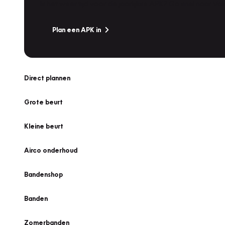
Is het weer tijd voor de jaarlijkse APK? Ga snel naar V
Plan een APK in
Direct plannen
Grote beurt
Kleine beurt
Airco onderhoud
Bandenshop
Banden
Zomerbanden