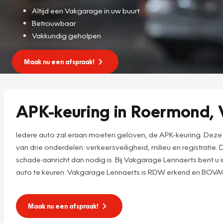
Altijd een Vakgarage in uw buurt
Betrouwbaar
Vakkundig geholpen
Maak nu een afspraak!
APK-keuring in Roermond, 
Iedere auto zal eraan moeten geloven, de APK-keuring. Deze A
van drie onderdelen: verkeersveiligheid, milieu en registrati
schade aanricht dan nodig is. Bij Vakgarage Lennaerts bent u 
auto te keuren. Vakgarage Lennaerts is RDW erkend en BOVAG
Maak nu een afspraak!