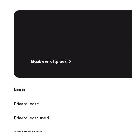
Plan een
Werkplaatsafspraak
Is uw auto toe aan Onderhoud, Bandenwissel of een Va
Maak een afspraak
Lease
Private lease
Private lease used