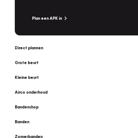
Is het weer tijd voor de jaarlijkse APK? Ga snel naar V
Plan een APK in
Direct plannen
Grote beurt
Kleine beurt
Airco onderhoud
Bandenshop
Banden
Zomerbanden