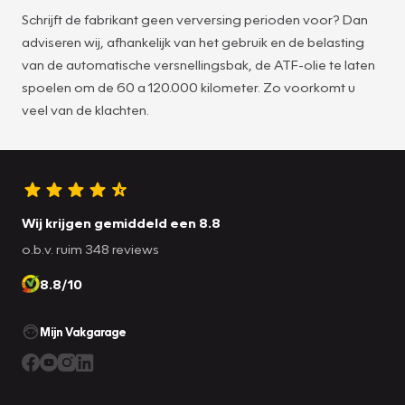
Schrijft de fabrikant geen verversing perioden voor? Dan
adviseren wij, afhankelijk van het gebruik en de belasting
van de automatische versnellingsbak, de ATF-olie te laten
spoelen om de 60 a 120.000 kilometer. Zo voorkomt u
veel van de klachten.
Wij krijgen gemiddeld een 8.8
o.b.v. ruim 348 reviews
8.8/10
Mijn Vakgarage