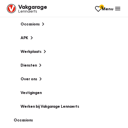
Vakgarage
0
Menu
Lennaerts
Occasions
APK
Werkplaats
Diensten
Over ons
Vestigingen
Werken bij Vakgarage Lennaerts
Occasions