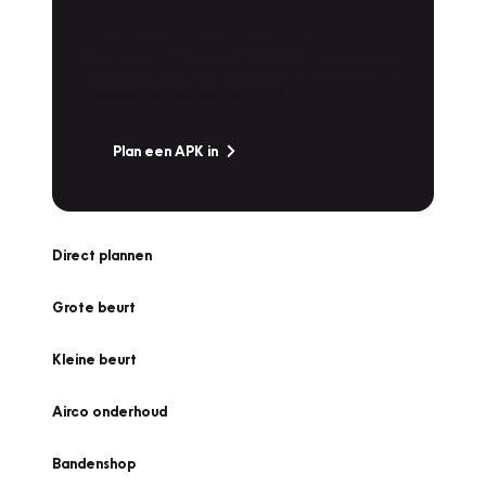
Is het weer tijd voor de jaarlijkse APK? Ga
snel naar Vakgarage bij u in de buurt, en ga
zonder zorgen de weg op!
Plan een APK in
Direct plannen
Grote beurt
Kleine beurt
Airco onderhoud
Bandenshop