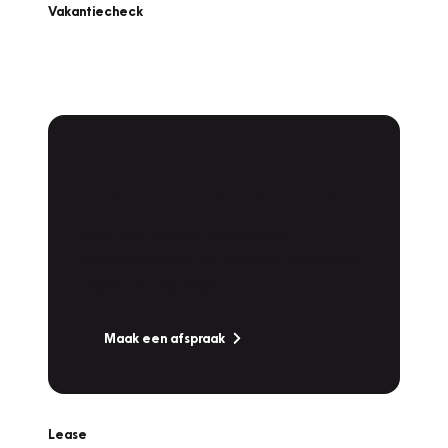
Vakantiecheck
Plan een
Werkplaatsafspraak
Is uw auto toe aan Onderhoud,
Bandenwissel of een Vakantiecheck? Plan
online een afspraak!
Maak een afspraak
Lease