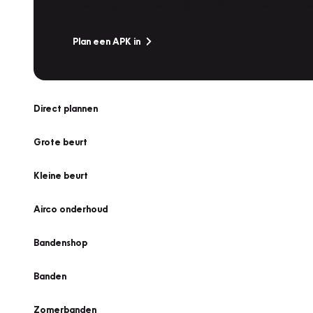
Is het weer tijd voor de jaarlijkse APK? Ga snel naar V
Plan een APK in
Direct plannen
Grote beurt
Kleine beurt
Airco onderhoud
Bandenshop
Banden
Zomerbanden