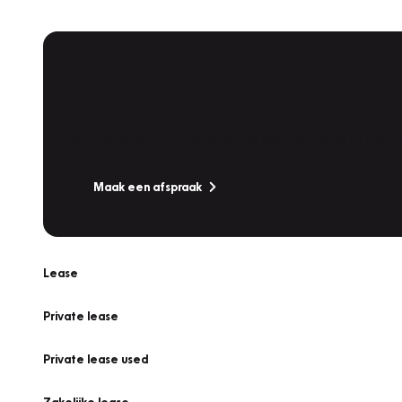
Plan een
Werkplaatsafspraak
Is uw auto toe aan Onderhoud, Bandenwissel of een Va
Maak een afspraak
Lease
Private lease
Private lease used