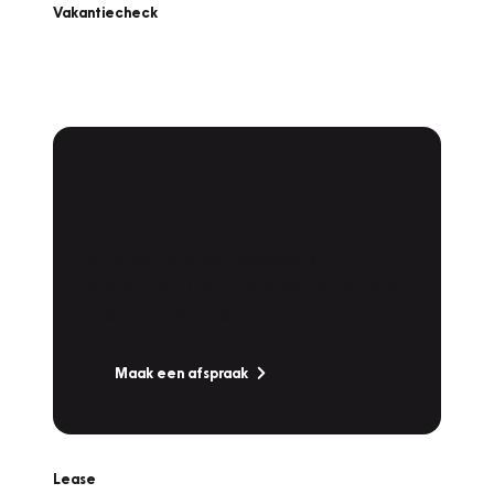
Vakantiecheck
Plan een
Werkplaatsafspraak
Is uw auto toe aan Onderhoud,
Bandenwissel of een Vakantiecheck? Plan
online een afspraak!
Maak een afspraak
Lease