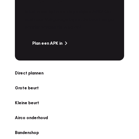
Is het weer tijd voor de jaarlijkse APK? Ga
snel naar Vakgarage bij u in de buurt, en ga
zonder zorgen de weg op!
Plan een APK in
Direct plannen
Grote beurt
Kleine beurt
Airco onderhoud
Bandenshop