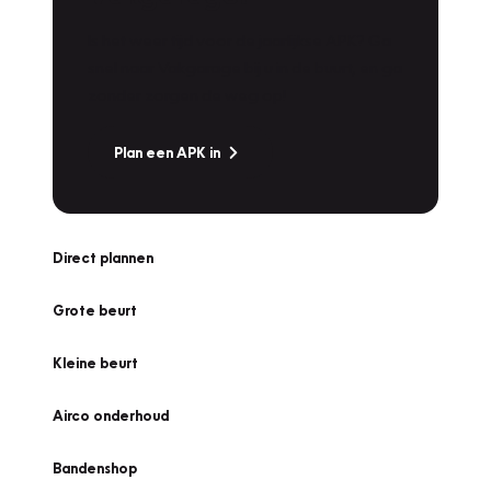
Is het weer tijd voor de jaarlijkse APK? Ga
snel naar Vakgarage bij u in de buurt, en ga
zonder zorgen de weg op!
Plan een APK in
Direct plannen
Grote beurt
Kleine beurt
Airco onderhoud
Bandenshop