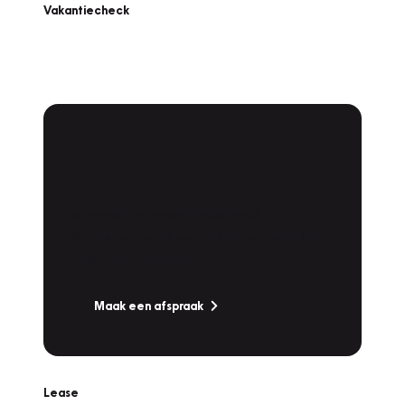
Vakantiecheck
Plan een
Werkplaatsafspraak
Is uw auto toe aan Onderhoud,
Bandenwissel of een Vakantiecheck? Plan
online een afspraak!
Maak een afspraak
Lease