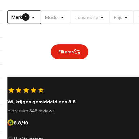
Merk
Model
Transmissie
Prijs
1
Filteren
Wij krijgen gemiddeld een 8.8
o.b.v. ruim 348 reviews
8.8/10