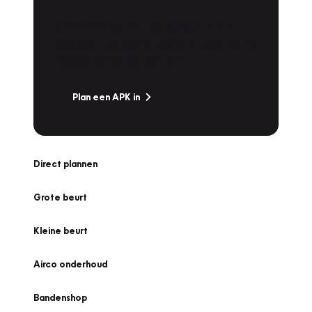
Is het weer tijd voor de jaarlijkse APK? Ga
snel naar Vakgarage bij u in de buurt, en ga
zonder zorgen de weg op!
Plan een APK in
Direct plannen
Grote beurt
Kleine beurt
Airco onderhoud
Bandenshop