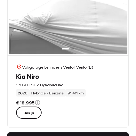
Vakgarage Lennaerts Venlo
| Venlo (LI)
Kia Niro
1.6 GDi PHEV DynamicLine
2020
Hybride - Benzine
91.411 km
€ 18.995
Bekijk