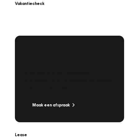
Vakantiecheck
Plan een
Werkplaatsafspraak
Is uw auto toe aan Onderhoud,
Bandenwissel of een Vakantiecheck? Plan
online een afspraak!
Maak een afspraak
Lease