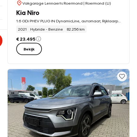
Vakgarage Lennaerts Roermond
| Roermond (LI)
Kia Niro
1.6 GDi PHEV PLUG IN DynamicLine, automaat, Rijklaarprijs / 12 mnd Bovag garantie
2021
Hybride - Benzine
82.256 km
€ 23.495
Bekijk