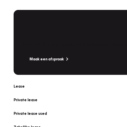
Plan een
Werkplaatsafspraak
Is uw auto toe aan Onderhoud, Bandenwissel of een Va
Maak een afspraak
Lease
Private lease
Private lease used