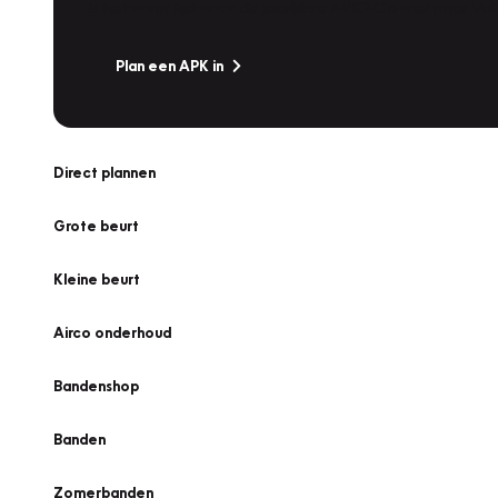
Is het weer tijd voor de jaarlijkse APK? Ga snel naar V
Plan een APK in
Direct plannen
Grote beurt
Kleine beurt
Airco onderhoud
Bandenshop
Banden
Zomerbanden