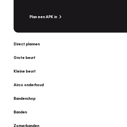
Is het weer tijd voor de jaarlijkse APK? Ga snel naar V
Plan een APK in
Direct plannen
Grote beurt
Kleine beurt
Airco onderhoud
Bandenshop
Banden
Zomerbanden