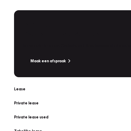
Plan een
Werkplaatsafspraak
Is uw auto toe aan Onderhoud, Bandenwissel of een Va
Maak een afspraak
Lease
Private lease
Private lease used