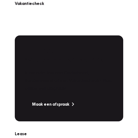
Vakantiecheck
Plan een
Werkplaatsafspraak
Is uw auto toe aan Onderhoud,
Bandenwissel of een Vakantiecheck? Plan
online een afspraak!
Maak een afspraak
Lease