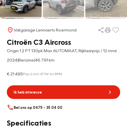
Vakgarage Lennaerts Roermond
Citroën C3 Aircross
Origin 1.2 PT 130pk Max AUTOMAAT, Rijklaarprijs / 12 mnd Bovag garantie
2024
|
Benzine
|
46.791 km
€ 21.495
Prijs is incl. BTW en BPM
Ik heb interesse
Bel ons op 0475 – 35 04 00
Specificaties