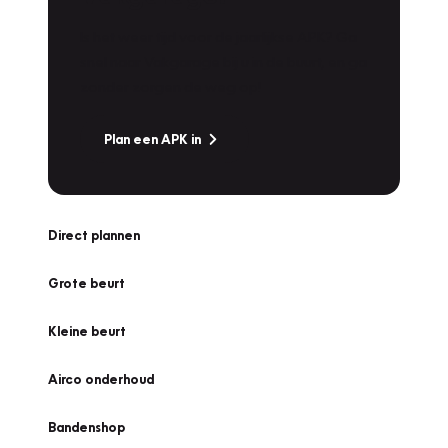
Is het weer tijd voor de jaarlijkse APK? Ga
snel naar Vakgarage bij u in de buurt, en ga
zonder zorgen de weg op!
Plan een APK in
Direct plannen
Grote beurt
Kleine beurt
Airco onderhoud
Bandenshop