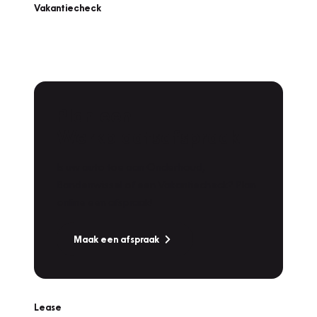
Vakantiecheck
Plan een
Werkplaatsafspraak
Is uw auto toe aan Onderhoud,
Bandenwissel of een Vakantiecheck? Plan
online een afspraak!
Maak een afspraak
Lease