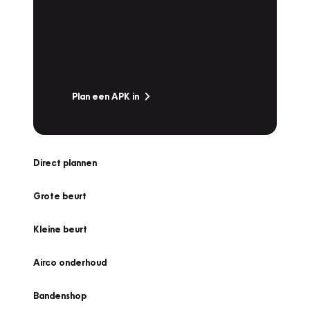
Is het weer tijd voor de jaarlijkse APK? Ga
snel naar Vakgarage bij u in de buurt, en ga
zonder zorgen de weg op!
Plan een APK in
Direct plannen
Grote beurt
Kleine beurt
Airco onderhoud
Bandenshop