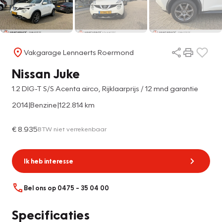
Vakgarage Lennaerts Roermond
Nissan Juke
1.2 DIG-T S/S Acenta airco, Rijklaarprijs / 12 mnd garantie
2014
|
Benzine
|
122.814 km
€ 8.935
BTW niet verrekenbaar
Ik heb interesse
Bel ons op 0475 – 35 04 00
Specificaties