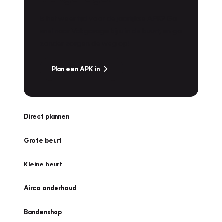
Is het weer tijd voor de jaarlijkse APK? Ga
snel naar Vakgarage bij u in de buurt, en ga
zonder zorgen de weg op!
Plan een APK in
Direct plannen
Grote beurt
Kleine beurt
Airco onderhoud
Bandenshop