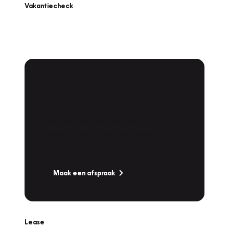
Vakantiecheck
Plan een
Werkplaatsafspraak
Is uw auto toe aan Onderhoud,
Bandenwissel of een Vakantiecheck? Plan
online een afspraak!
Maak een afspraak
Lease