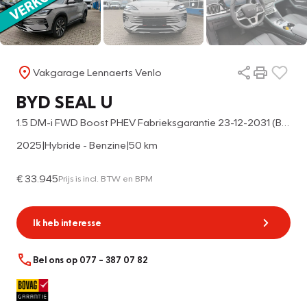
Vakgarage Lennaerts Venlo
BYD SEAL U
1.5 DM-i FWD Boost PHEV Fabrieksgarantie 23-12-2031 (BOVAG/RIJKLAARPRIJS)
2025
|
Hybride - Benzine
|
50 km
€ 33.945
Prijs is incl. BTW en BPM
Ik heb interesse
Bel ons op 077 – 387 07 82