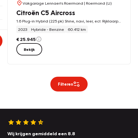
Vakgarage Lennaerts Roermond
| Roermond (LI)
Citroën C5 Aircross
1.6 Plug-in Hybrid (225 pk) Shine, navi, leer, ect. Rijklaarprijs / 12 mnd garantie
2023
Hybride - Benzine
60.412 km
€ 25.945
Bekijk
Filteren
Wij krijgen gemiddeld een 8.8