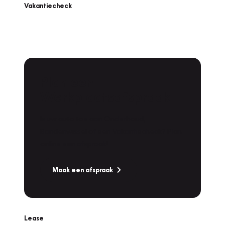
Vakantiecheck
Plan een
Werkplaatsafspraak
Is uw auto toe aan Onderhoud,
Bandenwissel of een Vakantiecheck? Plan
online een afspraak!
Maak een afspraak
Lease