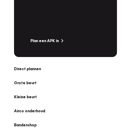
Is het weer tijd voor de jaarlijkse APK? Ga
snel naar Vakgarage bij u in de buurt, en ga
zonder zorgen de weg op!
Plan een APK in
Direct plannen
Grote beurt
Kleine beurt
Airco onderhoud
Bandenshop