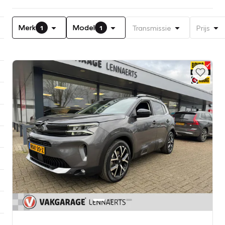
Merk
Model
Transmissie
Prijs
1
1