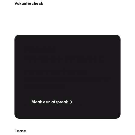
Vakantiecheck
Plan een
Werkplaatsafspraak
Is uw auto toe aan Onderhoud,
Bandenwissel of een Vakantiecheck? Plan
online een afspraak!
Maak een afspraak
Lease