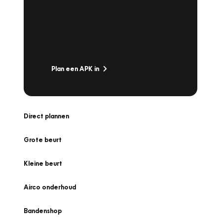
Is het weer tijd voor de jaarlijkse APK? Ga
snel naar Vakgarage bij u in de buurt, en ga
zonder zorgen de weg op!
Plan een APK in
Direct plannen
Grote beurt
Kleine beurt
Airco onderhoud
Bandenshop