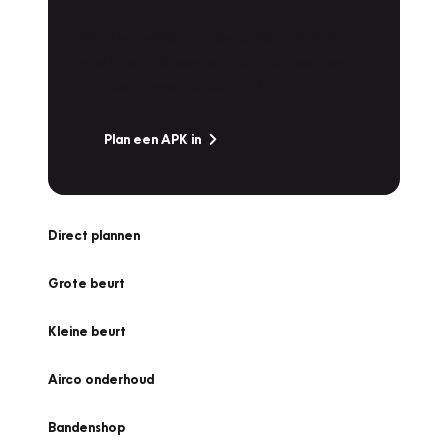
Is het weer tijd voor de jaarlijkse APK? Ga
snel naar Vakgarage bij u in de buurt, en ga
zonder zorgen de weg op!
Plan een APK in
Direct plannen
Grote beurt
Kleine beurt
Airco onderhoud
Bandenshop