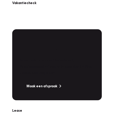
Vakantiecheck
Plan een
Werkplaatsafspraak
Is uw auto toe aan Onderhoud,
Bandenwissel of een Vakantiecheck? Plan
online een afspraak!
Maak een afspraak
Lease