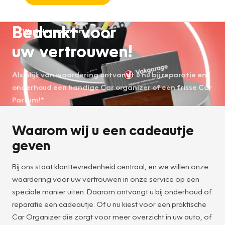
Bedankt voor
Werkplaatsplanner
uw vertrouwen!
Als blijk van waardering ontvangt u nu bij reparatie en
onderhoud een handige Car organizer of een frisse Car
Parfum!*
Waarom wij u een cadeautje
geven
Bij ons staat klanttevredenheid centraal, en we willen onze
waardering voor uw vertrouwen in onze service op een
speciale manier uiten. Daarom ontvangt u bij onderhoud of
reparatie een cadeautje. Of u nu kiest voor een praktische
Car Organizer die zorgt voor meer overzicht in uw auto, of